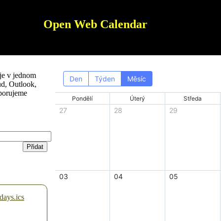
Open Web Calendar
je v jednom
ud, Outlook,
porujeme
Přidat
days.ics