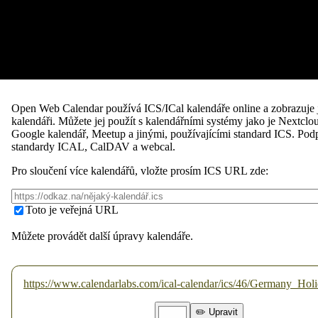
Open Web Calendar používá ICS/ICal kalendáře online a zobrazuje 
kalendáři. Můžete jej použít s kalendářními systémy jako je Nextclo
Google kalendář, Meetup a jinými, používajícími standard ICS.
Pod
standardy ICAL, CalDAV a webcal.
Pro sloučení více kalendářů, vložte prosím ICS URL zde:
Toto je veřejná URL
Můžete provádět další úpravy kalendáře.
https://www.calendarlabs.com/ical-calendar/ics/46/Germany_Holi
✏️ Upravit