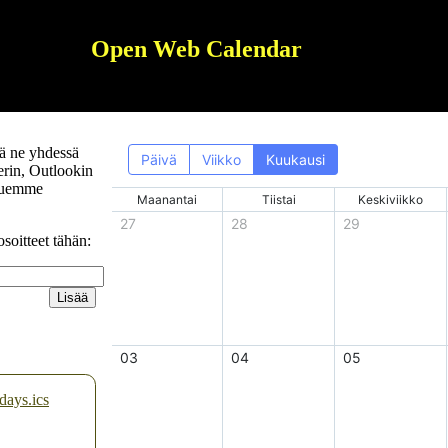
Open Web Calendar
ää ne yhdessä
erin, Outlookin
uemme
soitteet tähän:
Lisää
days.ics