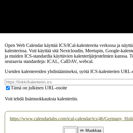
Open Web Calendar käyttää ICS/ICal-kalentereita verkossa ja näytt
kalenterissa. Voit käyttää sitä Nextcloudin, Meetupin, Google-kalent
ja muiden ICS-standardia käyttävien kalenterijärjestelmien kanssa.
T
seuraavia standardeja: ICAL, CalDAV, webcal.
Useiden kalentereiden yhdistäämiseksi, syötä ICS-kalenterien URL-o
Tämä on julkinen URL-osoite
Voit tehdä lisämuokkauksia kalenteriin.
https://www.calendarlabs.com/ical-calendar/ics/46/Germany_Holi
✏️ Muokkaa